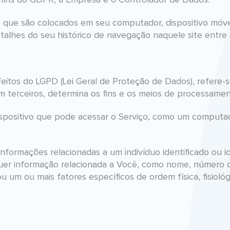
a fins do GDPR, a Empresa é o Controlador de Dados.
que são colocados em seu computador, dispositivo móvel
alhes do seu histórico de navegação naquele site entre s
feitos do LGPD (Lei Geral de Proteção de Dados), refere-s
 terceiros, determina os fins e os meios de processame
dispositivo que pode acessar o Serviço, como um computa
nformações relacionadas a um indivíduo identificado ou ide
uer informação relacionada a Você, como nome, número d
 ou um ou mais fatores específicos de ordem física, fisioló