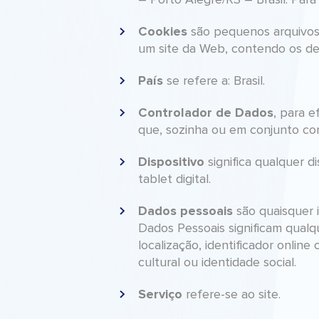
– Porto Alegre/RS – Brasil. Par
Cookies
são pequenos arquivos 
um site da Web, contendo os det
País
se refere a: Brasil.
Controlador de Dados
, para e
que, sozinha ou em conjunto com
Dispositivo
significa qualquer 
tablet digital.
Dados pessoais
são quaisquer i
Dados Pessoais significam qualq
localização, identificador online
cultural ou identidade social.
Serviço
refere-se ao site.