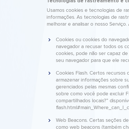
Tecnologias de rastreamento e c
Usamos cookies e tecnologias de ra
informações. As tecnologias de rast
melhorar e analisar o nosso Serviço.
Cookies ou cookies do navegado
navegador a recusar todos os co
cookies, pode não ser capaz de
seu navegador para que ele rec
Cookies Flash. Certos recursos 
armazenar informações sobre sua
gerenciados pelas mesmas confi
sobre como você pode excluir Fla
compartilhados locais?” disponív
flash.html#main_Where_can_I_c
Web Beacons. Certas seções de 
como web beacons (também chamad