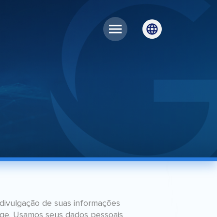
e divulgação de suas informações
tege. Usamos seus dados pessoais