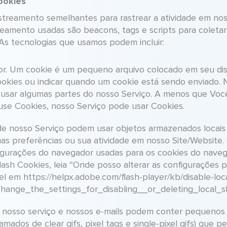
ookies
streamento semelhantes para rastrear a atividade em nos
reamento usadas são beacons, tags e scripts para coletar
 As tecnologias que usamos podem incluir:
r. Um cookie é um pequeno arquivo colocado em seu dispo
okies ou indicar quando um cookie está sendo enviado. 
 usar algumas partes do nosso Serviço. A menos que Você
use Cookies, nosso Serviço pode usar Cookies.
de nosso Serviço podem usar objetos armazenados locais 
s preferências ou sua atividade em nosso Site/Website.
gurações do navegador usadas para os cookies do navega
sh Cookies, leia “Onde posso alterar as configurações pa
el em https://helpx.adobe.com/flash-player/kb/disable-loc
hange_the_settings_for_disabling__or_deleting_local_s
nosso serviço e nossos e-mails podem conter pequenos 
os de clear gifs, pixel tags e single-pixel gifs) que p